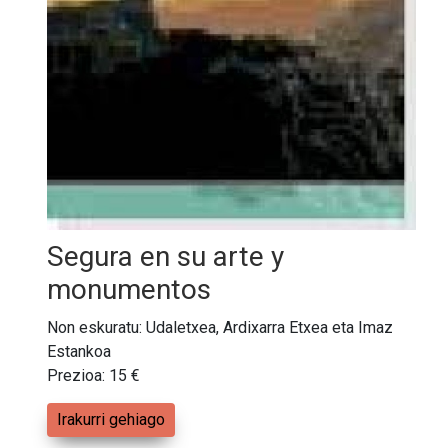
Segura en su arte y
monumentos
Non eskuratu: Udaletxea, Ardixarra Etxea eta Imaz
Estankoa
Prezioa: 15 €
Irakurri gehiago