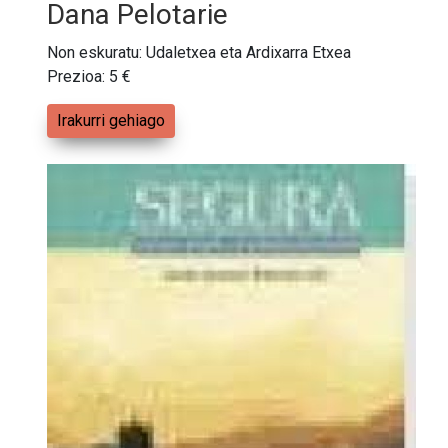
Dana Pelotarie
Non eskuratu: Udaletxea eta Ardixarra Etxea
Prezioa: 5 €
Irakurri gehiago