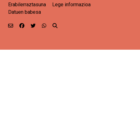
Erabilerraztasuna
Lege informazioa
Datuen babesa
Email
Facebook
Twitter
Whatsapp
Bilatu orrian