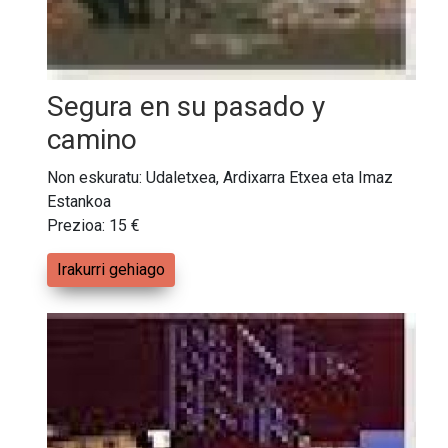
Segura en su pasado y
camino
Non eskuratu: Udaletxea, Ardixarra Etxea eta Imaz
Estankoa
Prezioa: 15 €
Irakurri gehiago