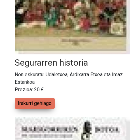
Segurarren historia
Non eskuratu: Udaletxea, Ardixarra Etxea eta Imaz
Estankoa
Prezioa: 20 €
Irakurri gehiago