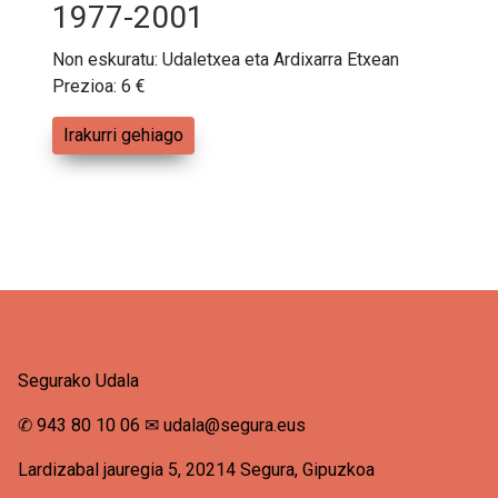
1977-2001
Non eskuratu: Udaletxea eta Ardixarra Etxean
Prezioa: 6 €
Irakurri gehiago
Segurako Udala
✆
943 80 10 06
✉
udala@segura.eus
Lardizabal jauregia 5, 20214 Segura, Gipuzkoa