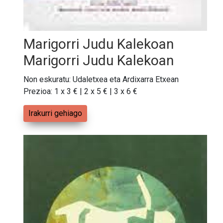
Marigorri Judu Kalekoan
Marigorri Judu Kalekoan
Non eskuratu: Udaletxea eta Ardixarra Etxean
Prezioa: 1 x 3 € | 2 x 5 € | 3 x 6 €
Irakurri gehiago