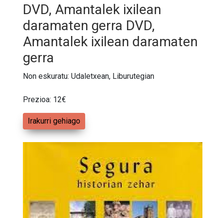
DVD, Amantalek ixilean
daramaten gerra DVD,
Amantalek ixilean daramaten
gerra
Non eskuratu: Udaletxean, Liburutegian
Prezioa: 12€
Irakurri gehiago