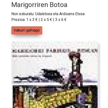
Marigorriren Botoa
Non eskuratu: Udaletxea eta Ardixarra Etxea
Prezioa: 1 x 3 € | 2 x 5 € | 3 x 6 €
Irakurri gehiago