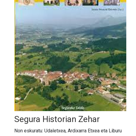
Segura Historian Zehar
Non eskuratu: Udaletxea, Ardixarra Etxea eta Liburu