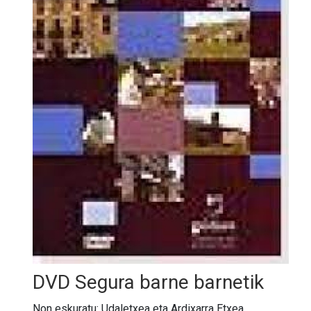
DVD Segura barne barnetik
Non eskuratu: Udaletxea eta Ardixarra Etxea