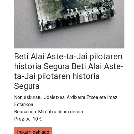
Beti Alai Aste-ta-Jai pilotaren
historia Segura Beti Alai Aste-
ta-Jai pilotaren historia
Segura
Non eskuratu: Udaletxea, Ardixarra Etxea eta Imaz
Estankoa.
Beasainen: Mirentxu liburu denda.
Prezioa: 10 €
Irakurri gehiago