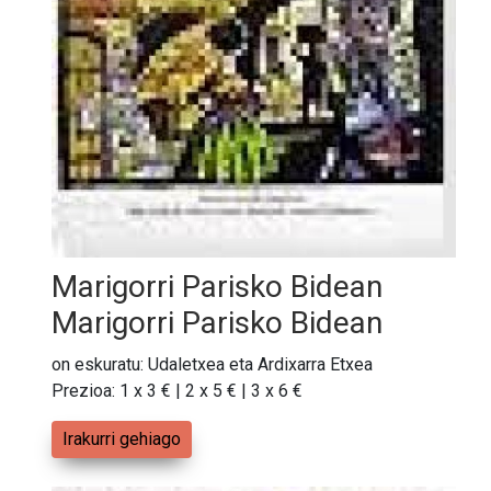
Marigorri Parisko Bidean
Marigorri Parisko Bidean
on eskuratu: Udaletxea eta Ardixarra Etxea
Prezioa: 1 x 3 € | 2 x 5 € | 3 x 6 €
Irakurri gehiago