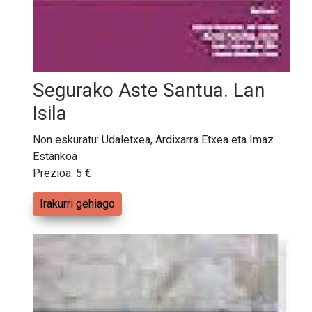
Segurako Aste Santua. Lan
Isila
Non eskuratu: Udaletxea, Ardixarra Etxea eta Imaz
Estankoa
Prezioa: 5 €
Irakurri gehiago