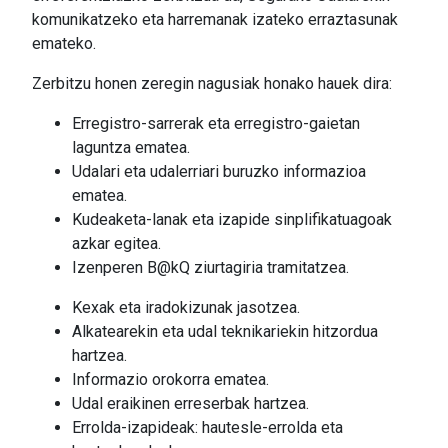
komunikatzeko eta harremanak izateko erraztasunak
emateko.
Zerbitzu honen zeregin nagusiak honako hauek dira:
Erregistro-sarrerak eta erregistro-gaietan
laguntza ematea.
Udalari eta udalerriari buruzko informazioa
ematea.
Kudeaketa-lanak eta izapide sinplifikatuagoak
azkar egitea.
Izenperen B@kQ ziurtagiria tramitatzea.
Kexak eta iradokizunak jasotzea.
Alkatearekin eta udal teknikariekin hitzordua
hartzea.
Informazio orokorra ematea.
Udal eraikinen erreserbak hartzea.
Errolda-izapideak: hautesle-errolda eta