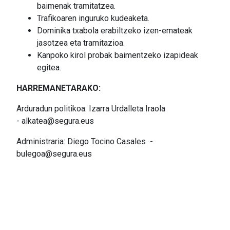
baimenak tramitatzea.
Trafikoaren inguruko kudeaketa.
Dominika txabola erabiltzeko izen-emateak
jasotzea eta tramitazioa.
Kanpoko kirol probak baimentzeko izapideak
egitea.
HARREMANETARAKO:
Arduradun politikoa: Izarra Urdalleta Iraola
- alkatea@segura.eus
Administraria: Diego Tocino Casales -
bulegoa@segura.eus