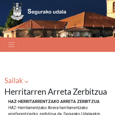
Sailak
Herritarren Arreta Zerbitzua
HAZ-HERRITARRENTZAKO ARRETA ZERBITZUA
HAZ-Herritarrentzako Arrera herritarrentzako
erreferentziazko zerbitzua da, Segurako Udalarekin