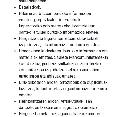
hauteskundeak.
Estatistikak.
Hilerria zerbitzuari buruzko informazioa
ematea: gorpuzkiak edo errautsak
lurperatzeko edo ateratzeko lizentziei eta
panteoi-tituluei buruzko informazioa enatea.
Hirigintza eta Ingurumen arloan: obra-txikiak
izapidetzea, eta informazio orokorra ematea.
Hondakinen kudeaketari buruzko informazioa eta
materialak ematea, Sasieta Mankomunitateraekin
koordinatuz, jarduera sailkatuaren aurretiazko
komunikazioa izapidetzea, etxeko animalien
erregistroa eta abisuak ematea.
Diru-bilketaren arloan: erreziboak eta duplikatuak
luzatzea; katastro- eta zergainformazio orokorra
ematea.
Herrizaintzaren arloan: Arriskutsuak izan
daitezkeen txakurrren erregistroa eramatea.
Hirigune barneko bizilagunen trafiko-kameren