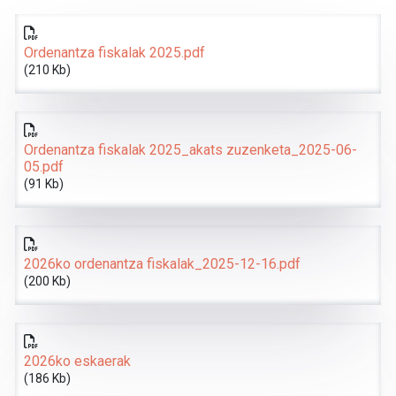
Ordenantza fiskalak 2025.pdf
(210 Kb)
Ordenantza fiskalak 2025_akats zuzenketa_2025-06-
05.pdf
(91 Kb)
2026ko ordenantza fiskalak_2025-12-16.pdf
(200 Kb)
2026ko eskaerak
(186 Kb)